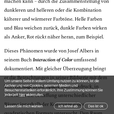
machen kann – durch die Zusammenstellung von
dunkleren und helleren oder die Kombination
kälterer und wärmerer Farbtöne. Helle Farben
und Blau weichen zurück, dunkle Farben wirken
als Anker, Rot rückt näher heran, zum Beispiel.
Dieses Phänomen wurde von Josef Albers in
seinem Buch
Interaction of Color
umfassend
dokumentiert. Mit gleicher Überzeugung bringt
er die Betrachtungen in seiner Bildserie mit dem
Um unsere Seite in vollem Umfang nutzen zu können, ist die
Titel
Homage to the Square
zum Ausdruck, in
Aktivierung von Cookies, externen Medien und
Besucherstatistiken erforderlich. Ihre Zustimmung können Sie
welcher er die Schaffung unterschiedlicher
jederzeit
hier
widerrufen.
Räume innerhalb der Konstante eines
Lassen Sie mich wählen
Ich lehne ab
Das ist ok
quadratischen Formats untersucht. Den Raum,