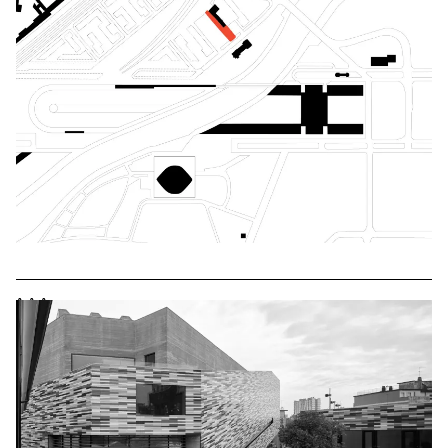
^
^
^