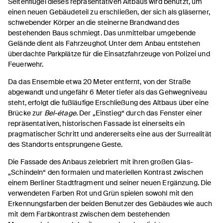
Seitenflügel dieses repräsentativen Altbaus wird benutzt, um
einen neuen Gebäudeteil zu erschließen, der sich als gläserner,
schwebender Körper an die steinerne Brandwand des
bestehenden Baus schmiegt. Das unmittelbar umgebende
Gelände dient als Fahrzeughof. Unter dem Anbau entstehen
überdachte Parkplätze für die Einsatzfahrzeuge von Polizei und
Feuerwehr.
Da das Ensemble etwa 20 Meter entfernt, von der Straße
abgewandt und ungefähr 6 Meter tiefer als das Gehwegniveau
steht, erfolgt die fußläufige Erschließung des Altbaus über eine
Brücke zur
Bel-étage
. Der „Einstieg“ durch das Fenster einer
repräsentativen, historischen Fassade ist einerseits ein
pragmatischer Schritt und andererseits eine aus der Surrealität
des Standorts entsprungene Geste.
Die Fassade des Anbaus zelebriert mit ihren großen Glas-
„Schindeln“ den formalen und materiellen Kontrast zwischen
einem Berliner Stadtfragment und seiner neuen Ergänzung. Die
verwendeten Farben Rot und Grün spielen sowohl mit den
Erkennungsfarben der beiden Benutzer des Gebäudes wie auch
mit dem Farbkontrast zwischen dem bestehenden