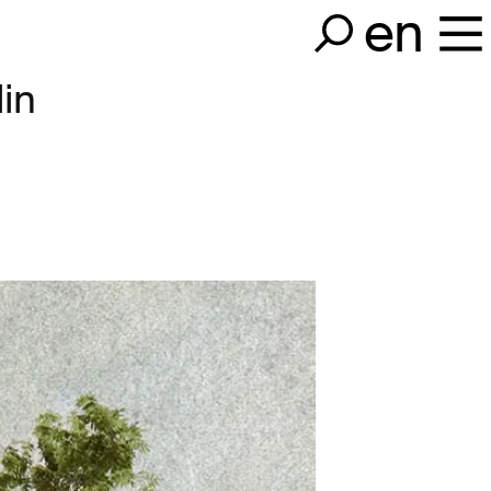
en
in