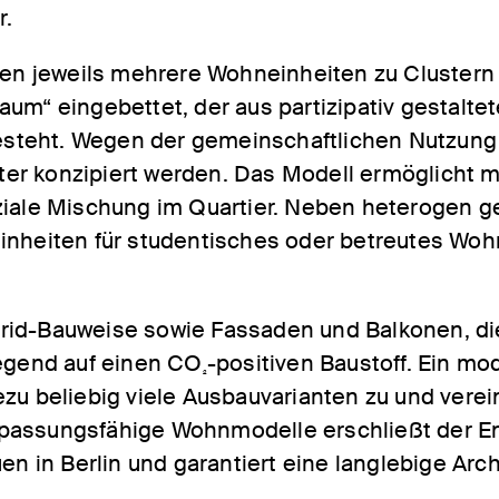
r.
 jeweils mehrere Wohneinheiten zu Clustern g
aum“ eingebettet, der aus partizipativ gestalt
steht. Wegen der gemeinschaftlichen Nutzung 
er konzipiert werden. Das Modell ermöglicht 
oziale Mischung im Quartier. Neben heterogen
einheiten für studentisches oder betreutes Wo
rid-Bauweise sowie Fassaden und Balkonen, die
iegend auf einen CO
-positiven Baustoff. Ein mo
2
zu beliebig viele Ausbauvarianten zu und verei
passungsfähige Wohnmodelle erschließt der Ent
uen in Berlin und garantiert eine langlebige Ar