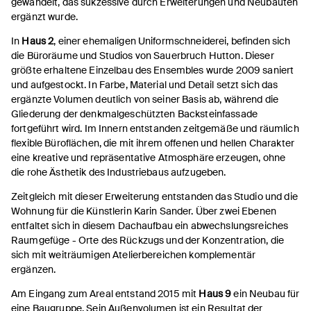
gewandelt, das sukzessive durch Erweiterungen und Neubauten
ergänzt wurde.
In
Haus 2
, einer ehemaligen Uniformschneiderei, befinden sich
die Büroräume und Studios von Sauerbruch Hutton. Dieser
größte erhaltene Einzelbau des Ensembles wurde 2009 saniert
und aufgestockt. In Farbe, Material und Detail setzt sich das
ergänzte Volumen deutlich von seiner Basis ab, während die
Gliederung der denkmalgeschützten Backsteinfassade
fortgeführt wird. Im Innern entstanden zeitgemäße und räumlich
flexible Büroflächen, die mit ihrem offenen und hellen Charakter
eine kreative und repräsentative Atmosphäre erzeugen, ohne
die rohe Ästhetik des Industriebaus aufzugeben.
Zeitgleich mit dieser Erweiterung entstanden das Studio und die
Wohnung für die Künstlerin Karin Sander. Über zwei Ebenen
entfaltet sich in diesem Dachaufbau ein abwechslungsreiches
Raumgefüge - Orte des Rückzugs und der Konzentration, die
sich mit weiträumigen Atelierbereichen komplementär
ergänzen.
Am Eingang zum Areal entstand 2015 mit
Haus 9
ein Neubau für
eine Baugruppe. Sein Außenvolumen ist ein Resultat der