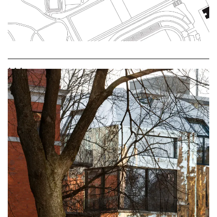
^
^
^