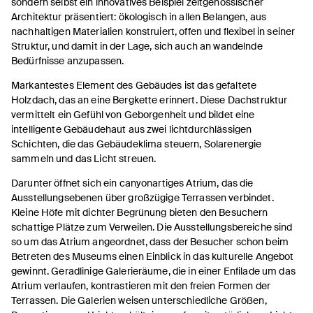
sondern selbst ein innovatives Beispiel zeitgenössischer
Architektur präsentiert: ökologisch in allen Belangen, aus
nachhaltigen Materialien konstruiert, offen und flexibel in seiner
Struktur, und damit in der Lage, sich auch an wandelnde
Bedürfnisse anzupassen.
Markantestes Element des Gebäudes ist das gefaltete
Holzdach, das an eine Bergkette erinnert. Diese Dachstruktur
vermittelt ein Gefühl von Geborgenheit und bildet eine
intelligente Gebäudehaut aus zwei lichtdurchlässigen
Schichten, die das Gebäudeklima steuern, Solarenergie
sammeln und das Licht streuen.
Darunter öffnet sich ein canyonartiges Atrium, das die
Ausstellungsebenen über großzügige Terrassen verbindet.
Kleine Höfe mit dichter Begrünung bieten den Besuchern
schattige Plätze zum Verweilen. Die Ausstellungsbereiche sind
so um das Atrium angeordnet, dass der Besucher schon beim
Betreten des Museums einen Einblick in das kulturelle Angebot
gewinnt. Geradlinige Galerieräume, die in einer Enfilade um das
Atrium verlaufen, kontrastieren mit den freien Formen der
Terrassen. Die Galerien weisen unterschiedliche Größen,