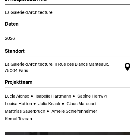
La Galerie d'Architecture
Daten
2026
Standort
Ka
La Galerie d'Architecture, 11 Rue des Blancs Manteaux,
75004 Paris
Projektteam
Lucia Alonso
Isabelle Hartmann
Sabine Hertwig
Louisa Hutton
Julia Knaak
Claus Marquart
Matthias Sauerbruch
Amelie Schleifenheimer
Kemal Tezcan