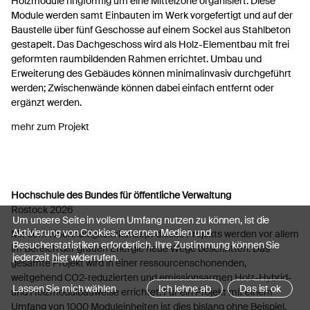
Holzmodule ringförmig um eine Mittelzone organisiert. Diese
Module werden samt Einbauten im Werk vorgefertigt und auf der
Baustelle über fünf Geschosse auf einem Sockel aus Stahlbeton
gestapelt. Das Dachgeschoss wird als Holz-Elementbau mit frei
geformten raumbildenden Rahmen errichtet. Umbau und
Erweiterung des Gebäudes können minimalinvasiv durchgeführt
werden; Zwischenwände können dabei einfach entfernt oder
ergänzt werden.
mehr zum Projekt
Hochschule des Bundes für öffentliche Verwaltung
Rostock 2026
Um unsere Seite in vollem Umfang nutzen zu können, ist die
Aktivierung von Cookies, externen Medien und
Mit dem Nachhaltigkeitskonzept dieses Projekts werden vor allem
Besucherstatistiken erforderlich. Ihre Zustimmung können Sie
im Bereich der grauen Energie neue Wege beschritten: Das
jederzeit
hier
widerrufen.
gesamte Projekt wird in einer ressourcenschonenden,
weitgehend CO2-reduzierten und emissionsarmen Holz-Hybrid-
Lassen Sie mich wählen
Ich lehne ab
Das ist ok
und Holzmodulbauweise errichtet. Für ein Projekt mit einem
Umfang von 1000 Moduleinheiten ist dies bislang ohne Beispiel.