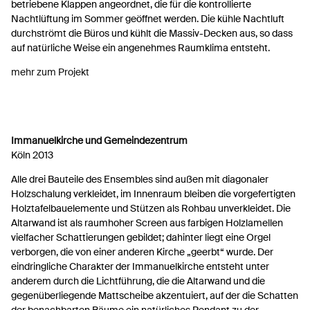
betriebene Klappen angeordnet, die für die kontrollierte
Nachtlüftung im Sommer geöffnet werden. Die kühle Nachtluft
durchströmt die Büros und kühlt die Massiv-Decken aus, so dass
auf natürliche Weise ein angenehmes Raumklima entsteht.
mehr zum Projekt
Immanuelkirche und Gemeindezentrum
Köln 2013
Alle drei Bauteile des Ensembles sind außen mit diagonaler
Holzschalung verkleidet, im Innenraum bleiben die vorgefertigten
Holztafelbauelemente und Stützen als Rohbau unverkleidet. Die
Altarwand ist als raumhoher Screen aus farbigen Holzlamellen
vielfacher Schattierungen gebildet; dahinter liegt eine Orgel
verborgen, die von einer anderen Kirche „geerbt“ wurde. Der
eindringliche Charakter der Immanuelkirche entsteht unter
anderem durch die Lichtführung, die die Altarwand und die
gegenüberliegende Mattscheibe akzentuiert, auf der die Schatten
der benachbarten Bäume ein natürliches Pendant zu der